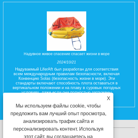
Надувное живое спасение спасает жизни в море
2024/10/21
Надуваемый LiferAft был разработан для соответствия
всем международным правилам безопасности, включая
Конвенцию Solas (безопасность жизни в море). Эти
стандарты включают способность плота оставаться в
вертикальном положении и на плаву в суровых погодных
условиях, даже если они полностью загружены
пассажирами и оборудованием.
X
Мы используем файлы cookie, чтобы
предложить вам лучший опыт просмотра,
анализировать трафик сайта и
персонализировать контент. Используя
этот сайт, вы соглашаетесь на