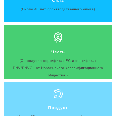
Сила
(Около 40 лет производственного опыта)
Честь
(Он получил сертификат EC и сертификат
DNV/DNVGL от Норвежского классификационного
общества.)
Продукт