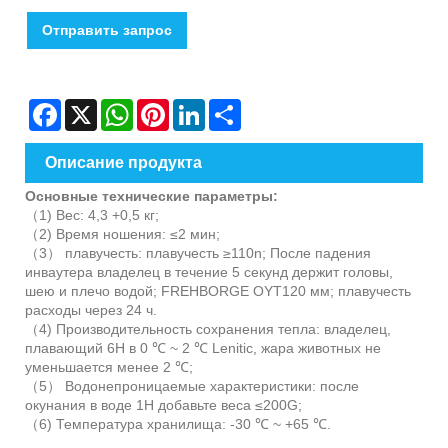
Отправить запрос
Facebook
X
WhatsApp
Pinterest
LinkedIn
Share
Описание продукта
Основные технические параметры:
（1) Вес: 4,3 +0,5 кг;
（2) Время ношения: ≤2 мин;
（3） плавучесть: плавучесть ≥110n; После падения
инваутера владелец в течение 5 секунд держит головы,
шею и плечо водой; FREHBORGE OYT120 мм; плавучесть
расходы через 24 ч.
（4) Производительность сохранения тепла: владелец,
плавающий 6H в 0 ℃ ~ 2 ℃ Lenitic, жара животных не
уменьшается менее 2 ℃;
（5） Водонепроницаемые характеристики: после
окунания в воде 1H добавьте веса ≤200G;
（6) Температура хранилища: -30 ℃ ~ +65 ℃.