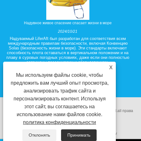
Надувное живое спасение спасает жизни в море
2024/10/21
Надуваемый LiferAft был разработан для соответствия всем
международным правилам безопасности, включая Конвенцию
Solas (безопасность жизни в море). Эти стандарты включают
способность плота оставаться в вертикальном положении и на
плаву в суровых погодных условиях, даже если они полностью
загружены пассажирами и оборудованием.
X
Мы используем файлы cookie, чтобы
предложить вам лучший опыт просмотра,
анализировать трафик сайта и
персонализировать контент. Используя
этот сайт, вы соглашаетесь на
Copyright @ 2018 Ningbo Zhenhua Electrical Equipment Co.ltd.all права
использование нами файлов cookie.
политика конфиденциальности
защищены.
Ссылки
Sitemap
RSS
XML
Privacy Policy
Отклонять
Принимать