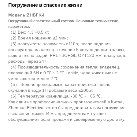
Погружение в спасение жизни
Модель:ZHBFK-I
Погрузочный спасительный костюм Основные технические
параметры:
（1) Вес: 4,3 +0,5 кг;
（2) Время ношения: ≤2 мин;
（3) плавучесть: плавучесть ≥110n; после падения
инвавуатера владелец в течение 5 секунд держит головы,
шею и плечо водой; FREHBORGE OYT120 мм; плавучесть
расходы через 24 ч.
（4) Производительность сохранения тепла: владелец,
плавающий 6H в 0 ℃ ~ 2 ℃ Lenitic, жара животных не
уменьшается менее 2 ℃;
（5） Водонепроницаемые характеристики: после
окунания в воде 1H добавьте веса ≤200G;
（6) Температура хранилища: -30 ℃ ~ +65 ℃.
Как один из профессиональных производителей в Китае,
Zhenhua Electrical хотел бы предоставить вам погружение
в спасение жизни. И мы предложим вам лучшее
обслуживание после продажи и своевременную доставку.