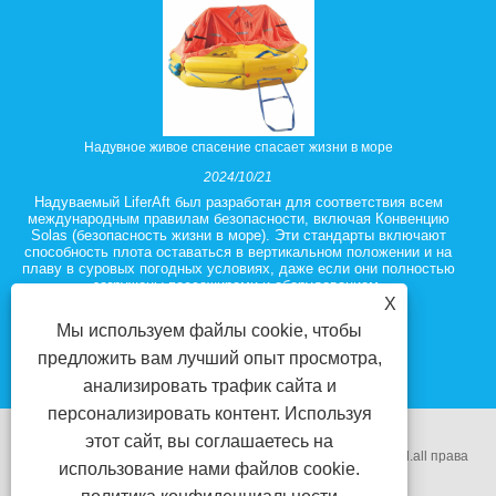
Надувное живое спасение спасает жизни в море
2024/10/21
Надуваемый LiferAft был разработан для соответствия всем
международным правилам безопасности, включая Конвенцию
Solas (безопасность жизни в море). Эти стандарты включают
способность плота оставаться в вертикальном положении и на
плаву в суровых погодных условиях, даже если они полностью
загружены пассажирами и оборудованием.
X
Мы используем файлы cookie, чтобы
предложить вам лучший опыт просмотра,
анализировать трафик сайта и
персонализировать контент. Используя
этот сайт, вы соглашаетесь на
Copyright @ 2018 Ningbo Zhenhua Electrical Equipment Co.ltd.all права
использование нами файлов cookie.
защищены.